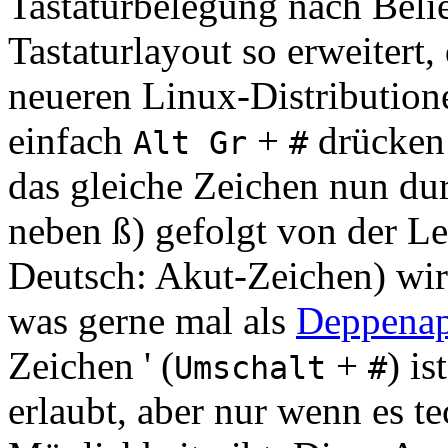
Tastaturbelegung nach Beli
Tastaturlayout so erweitert
neueren Linux-Distributio
einfach
+
drücken 
Alt Gr
#
das gleiche Zeichen nun dur
neben ß) gefolgt von der Lee
Deutsch: Akut-Zeichen) wir
was gerne mal als
Deppenap
Zeichen ' (
+
) i
Umschalt
#
erlaubt, aber nur wenn es t