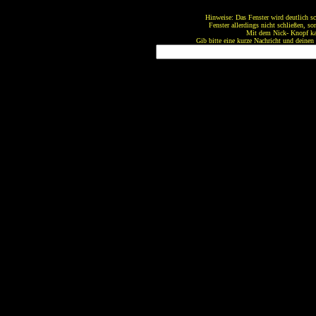
Hinweise: Das Fenster wird deutlich sc
Fenster allerdings nicht schließen, so
Mit dem Nick- Knopf ka
Gib bitte eine kurze Nachricht und deinen